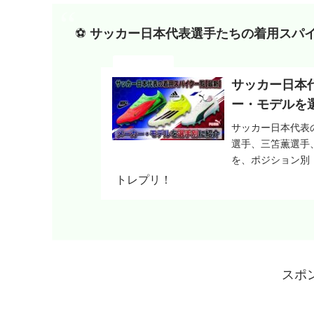
⚽️
サッカー日本代表選手たちの着用スパ
サッカー日本
ー・モデルを
サッカー日本代表
選手、三笘薫選手
を、ポジション別
紹介。F50、プ
トレプリ！
モデルの特徴や選
スポ