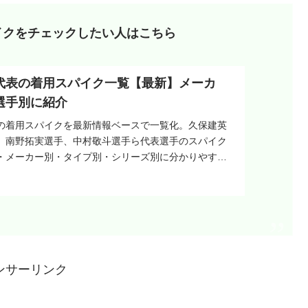
イクをチェックしたい人はこちら
代表の着用スパイク一覧【最新】メーカ
選手別に紹介
の着用スパイクを最新情報ベースで一覧化。久保建英
、南野拓実選手、中村敬斗選手ら代表選手のスパイク
・メーカー別・タイプ別・シリーズ別に分かりやすく
レデター、ウルトラ、フューチャー、モレリアなど注目
び方、個別記事への導線までまとめた保存版です。
ンサーリンク