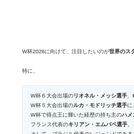
W杯2026に向けて、注目したいのが
世界のス
特に、
W杯６大会出場の
リオネル・メッシ選手
、
W杯５大会出場の
ルカ・モドリッチ選手
に
W杯で得点王に輝いた経歴の持ち主の
ハメ
フランス代表の
キリアン・エムバペ選手
。
そして、ブラジル代表のレジェンドである