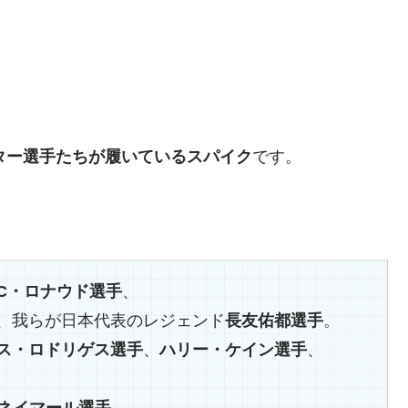
ター選手たちが履いているスパイク
です。
C・ロナウド選手
、
、我らが日本代表のレジェンド
長友佑都選手
。
ス・ロドリゲス選手
、
ハリー・ケイン選手
、
ネイマール選手
。