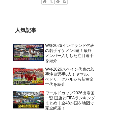
人気記事
W杯2026イングランド代表
の若手イケメン6選！最終
メンバー入りした注目選手
を紹介
W杯2026スペイン代表の若
手注目選手6人！ヤマル、
ペドリ、クバルシら新黄金
世代を紹介
ワールドカップ2026出場国
一覧 国旗とFIFAランキング
まとめ｜全48か国を地図で
完全網羅！