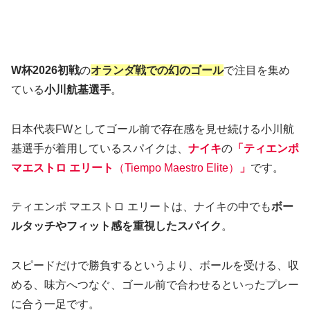
W杯2026初戦
の
オランダ戦での幻のゴール
で注目を集め
ている
小川航基選手
。
日本代表FWとしてゴール前で存在感を見せ続ける小川航
基選手が着用しているスパイクは、
ナイキ
の
「ティエンポ
マエストロ エリート
（Tiempo Maestro Elite）
」
です。
ティエンポ マエストロ エリートは、ナイキの中でも
ボー
ルタッチやフィット感を重視したスパイク
。
スピードだけで勝負するというより、ボールを受ける、収
める、味方へつなぐ、ゴール前で合わせるといったプレー
に合う一足です。