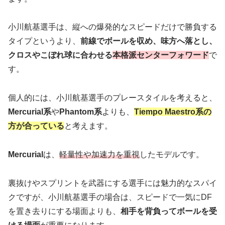
小川航基選手は、縦への爆発的なスピードだけで勝負する
タイプというより、
前線でボールを収め、味方へ落とし、
クロスやこぼれ球に合わせる
本格派センターフォワード
で
す。
個人的には、小川航基選手のプレースタイルを考えると、
Mercurial系
や
Phantom系
よりも、
Tiempo Maestro系の
方が合っている
と考えます。
Mercurial
は、
軽量性や加速力を重視
したモデルです。
裏抜けやスプリントを武器にする選手には魅力的なスパイ
クですが、小川航基選手の場合は、スピードで一気にDF
を置き去りにする場面よりも、
相手を背負ってボールを受