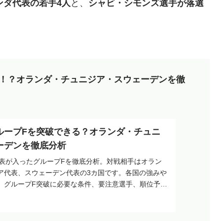
ンダ代表の若手4人
と、
シャビ・シモンズ選手が落選
のか！？オランダ・チュニジア・スウェーデンを徹
ループFを突破できる？オランダ・チュニ
ーデンを徹底分析
代表が入ったグループFを徹底分析。対戦相手はオラン
ア代表、スウェーデン代表の3カ国です。各国の強みや
、グループF突破に必要な条件、要注意選手、順位予想
解説。日本代表が決勝トーナメント進出を狙うため
ち点を取るべきかをまとめます。