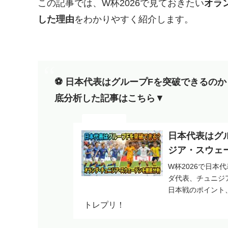
この記事では、W杯2026で見ておきたい
オラ
した理由
をわかりやすく紹介します。
⚽️ 日本代表はグループFを突破できる
底分析
した記事はこちら
▼
日本代表はグ
ジア・スウェ
W杯2026で日本
ダ代表、チュニジ
日本戦のポイント
までわかりやすく
トレプリ！
に、どの試合で勝