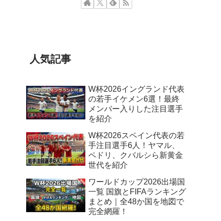
人気記事
W杯2026イングランド代表
の若手イケメン6選！最終
メンバー入りした注目選手
を紹介
W杯2026スペイン代表の若
手注目選手6人！ヤマル、
ペドリ、クバルシら新黄金
世代を紹介
ワールドカップ2026出場国
一覧 国旗とFIFAランキング
まとめ｜全48か国を地図で
完全網羅！